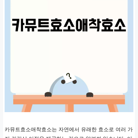
카뮤트효소애착효소는 자연에서 유래한 효소로 여러 가