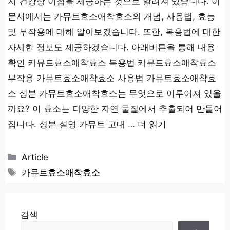
지 건강상 이점을 제공하는 것으로 알려져 있습니다. 이
문서에서는 카뮤트효소애착효소의 개념, 사용법, 효능
및 부작용에 대해 알아보겠습니다. 또한, 복용법에 대한
자세한 정보도 제공하겠습니다. 아래버튼을 통해 내용
확인 카뮤트효소애착효소 복용법 카뮤트효소애착효소
부작용 카뮤트효소애착효소 사용법 카뮤트효소애착효
소 성분 카뮤트효소애착효소는 무엇으로 이루어져 있을
까요? 이 효소는 다양한 자연 물질에서 추출되어 만들어
집니다. 성분 설명 카뮤트 고대 …
더 읽기
카
Article
테
태
카뮤트효소애착효소
고
그
리
검색