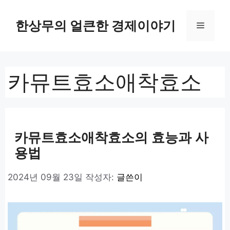
컨
텐
한상무의 얼큰한 경제이야기
메
츠
로
뉴
건
너
카뮤트효소애착효소
뛰
기
카뮤트효소애착효소의 효능과 사
용법
2024년 09월 23일
작성자:
글쓴이