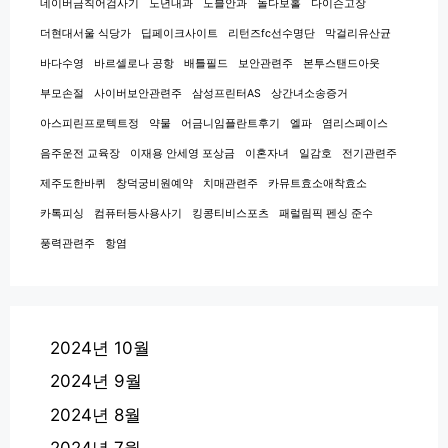
네이버금칙어검사기
노년내과
노블안과
놀다보홀
다이슨고장
더현대서울 식당가
딥페이크사이트
리턴즈fc선수명단
막걸리유산균
바다수영
바르셀로나 공항
배틀필드
보안관련주
본투스탠드아웃
부모손절
사이버보안관련주
삼성프린터AS
상간녀소송증거
아스피린프로텍트정
약물
어금니임플란트후기
엘파
염리스페이스
음주운전 교육장
이재용 안세영 포상금
이혼자녀
일감호
전기관련주
제주도한바퀴
창덕궁비원예약
치매관련주
카뮤트효소애착효소
카톡피싱
컴퓨터등사용사기
킹콩티비스포츠
패럴림픽 펜싱 준수
풍력관련주
항염
2024년 10월
2024년 9월
2024년 8월