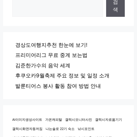
검
색
경상도여행지추천 한눈에 보기!
프리미어리그 무료 중계 보는법
김준한가수의 음악 세계
후쿠오카9월축제 주요 정보 및 일정 소개
발룬티어스 봉사 활동 참여 방법 안내
AI이미지생성사이트
가온캐피탈
갤럭시모니터사진
갤럭시자료옮기기
갤럭시화면자동꺼짐
나는솔로 22기 숙소
낚시포인트