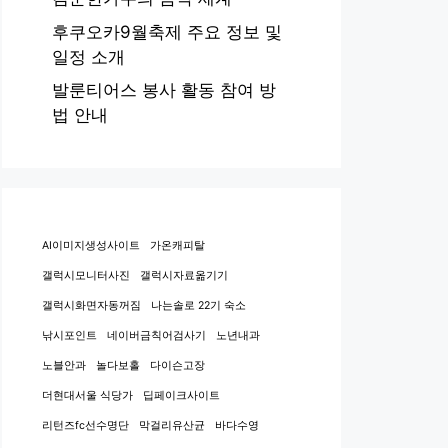
후쿠오카9월축제 주요 정보 및
일정 소개
발룬티어스 봉사 활동 참여 방
법 안내
AI이미지생성사이트
가온캐피탈
갤럭시모니터사진
갤럭시자료옮기기
갤럭시화면자동꺼짐
나는솔로 22기 숙소
낚시포인트
네이버금칙어검사기
노년내과
노블안과
놀다보홀
다이슨고장
더현대서울 식당가
딥페이크사이트
리턴즈fc선수명단
막걸리유산균
바다수영