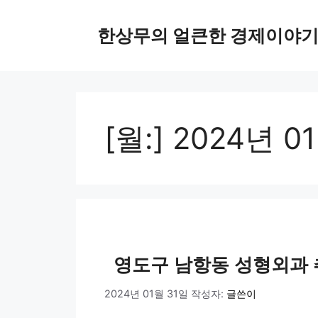
컨
텐
한상무의 얼큰한 경제이야
츠
로
건
너
뛰
[월:]
2024년 0
기
영도구 남항동 성형외과 
2024년 01월 31일
작성자:
글쓴이