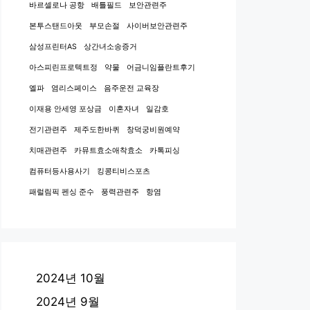
바르셀로나 공항
배틀필드
보안관련주
본투스탠드아웃
부모손절
사이버보안관련주
삼성프린터AS
상간녀소송증거
아스피린프로텍트정
약물
어금니임플란트후기
엘파
염리스페이스
음주운전 교육장
이재용 안세영 포상금
이혼자녀
일감호
전기관련주
제주도한바퀴
창덕궁비원예약
치매관련주
카뮤트효소애착효소
카톡피싱
컴퓨터등사용사기
킹콩티비스포츠
패럴림픽 펜싱 준수
풍력관련주
항염
2024년 10월
2024년 9월