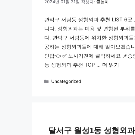
2024년 01월 31일
작성자:
글쓴이
관악구 서림동 성형외과 추천 LIST 6
니다. 성형외과는 미용 및 변형된 부위
다. 관악구 서림동에 위치한 성형외과들
공하는 성형외과들에 대해 알아보겠습니다
인팁👈 ✅️ 보시기전에 클릭하세요 📌중
동 성형외과 추천 TOP …
더 읽기
카
Uncategorized
테
고
리
달서구 월성1동 성형외과