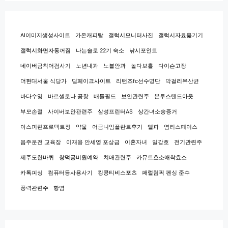
AI이미지생성사이트
가온캐피탈
갤럭시모니터사진
갤럭시자료옮기기
갤럭시화면자동꺼짐
나는솔로 22기 숙소
낚시포인트
네이버금칙어검사기
노년내과
노블안과
놀다보홀
다이슨고장
더현대서울 식당가
딥페이크사이트
리턴즈fc선수명단
막걸리유산균
바다수영
바르셀로나 공항
배틀필드
보안관련주
본투스탠드아웃
부모손절
사이버보안관련주
삼성프린터AS
상간녀소송증거
아스피린프로텍트정
약물
어금니임플란트후기
엘파
염리스페이스
음주운전 교육장
이재용 안세영 포상금
이혼자녀
일감호
전기관련주
제주도한바퀴
창덕궁비원예약
치매관련주
카뮤트효소애착효소
카톡피싱
컴퓨터등사용사기
킹콩티비스포츠
패럴림픽 펜싱 준수
풍력관련주
항염