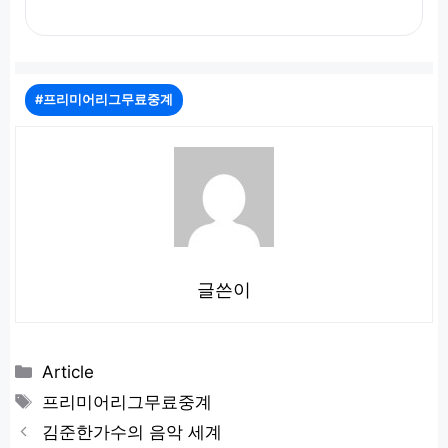
#프리미어리그무료중계
글쓴이
카
Article
테
태
프리미어리그무료중계
고
그
김준한가수의 음악 세계
리