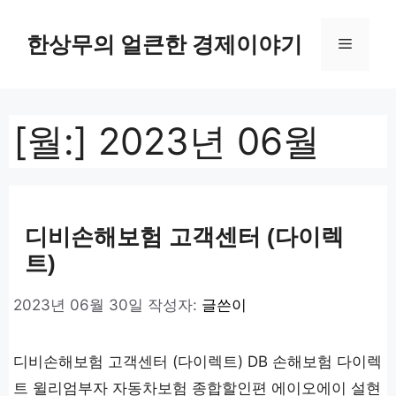
컨
텐
한상무의 얼큰한 경제이야기
메
츠
로
뉴
건
너
[월:]
2023년 06월
뛰
기
디비손해보험 고객센터 (다이렉
트)
2023년 06월 30일
작성자:
글쓴이
디비손해보험 고객센터 (다이렉트) DB 손해보험 다이렉
트 윌리엄부자 자동차보험 종합할인편 에이오에이 설현