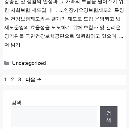
강증진 및 생활의 안정과 그 가족의 부담을 덜어주기 위
한 사회보험 제도입니다. 노인장기요양보험제도의 특징
은 건강보험제도와는 별개의 제도로 도입 운영되고 있
제도운영의 효율성을 도모하기 위해 보험자 및 관리운
영기관을 국민건강보험공단으로 일원화하고 있으며, …
더 읽기
카
Uncategorized
테
고
페
페
페
1
2
3
다음
→
리
이
이
이
지
지
지
검색
검
색