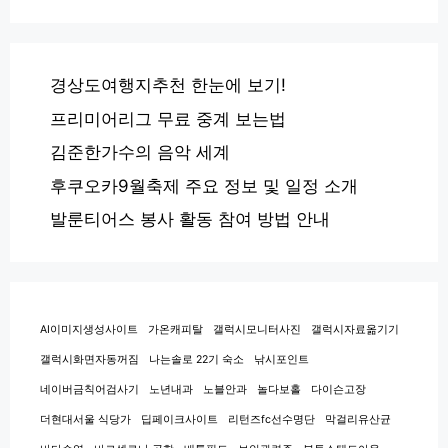
경상도여행지추천 한눈에 보기!
프리미어리그 무료 중계 보는법
김준한가수의 음악 세계
후쿠오카9월축제 주요 정보 및 일정 소개
발룬티어스 봉사 활동 참여 방법 안내
AI이미지생성사이트
가온캐피탈
갤럭시모니터사진
갤럭시자료옮기기
갤럭시화면자동꺼짐
나는솔로 22기 숙소
낚시포인트
네이버금칙어검사기
노년내과
노블안과
놀다보홀
다이슨고장
더현대서울 식당가
딥페이크사이트
리턴즈fc선수명단
막걸리유산균