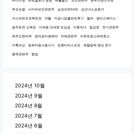
바다수영
바르셀로나 공항
배틀필드
보안관련주
본투스탠드아웃
부모손절
사이버보안관련주
삼성프린터AS
상간녀소송증거
아스피린프로텍트정
약물
어금니임플란트후기
엘파
염리스페이스
음주운전 교육장
이재용 안세영 포상금
이혼자녀
일감호
전기관련주
제주도한바퀴
창덕궁비원예약
치매관련주
카뮤트효소애착효소
카톡피싱
컴퓨터등사용사기
킹콩티비스포츠
패럴림픽 펜싱 준수
풍력관련주
항염
2024년 10월
2024년 9월
2024년 8월
2024년 7월
2024년 6월