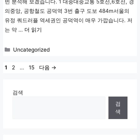
번 분석해 보겠습니다. 1 대중대중교통 5호선,6호선, 경
의중앙, 공항철도 공덕역 3번 출구 도보 484m서울의
유정 쿼드러플 역세권인 공덕역이 매우 가깝습니다. 저
는 약 …
더 읽기
카
Uncategorized
테
고
페
페
페
1
2
…
15
다음
→
리
이
이
이
지
지
지
검색
검
색