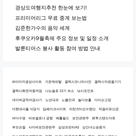
경상도여행지추천 한눈에 보기!
프리미어리그 무료 중계 보는법
김준한가수의 음악 세계
후쿠오카9월축제 주요 정보 및 일정 소개
발룬티어스 봉사 활동 참여 방법 안내
AI이미지생성사이트
가온캐피탈
갤럭시모니터사진
갤럭시자료옮기기
갤럭시화면자동꺼짐
나는솔로 22기 숙소
낚시포인트
네이버금칙어검사기
노년내과
노블안과
놀다보홀
다이슨고장
더현대서울 식당가
딥페이크사이트
리턴즈fc선수명단
막걸리유산균
바다수영
바르셀로나 공항
배틀필드
보안관련주
본투스탠드아웃
부모손절
사이버보안관련주
삼성프린터AS
상간녀소송증거