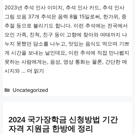
2023년 추석 인사 이미지, 추석 인사 카드, 추석 인사
그림 모음 37개 추석은 음력 8월 15일로써, 한가위, 중
추절 등으로 불리기도 합니다. 이런 추석에는 전국에서
모인 가족, 친척, 친구 등이 고향에 찾아와 여태까지 나
누지 못했던 담소를 나누고, 맛있는 음식도 먹으며 기쁘
게 시간을 보내는 날인데요, 이런 추석에 직접 만나뵙지
못하는 사람에게는, 음성, 영상 통화는 물론, 간단한 메
시지와 …
더 읽기
카
Uncategorized
테
고
리
2024 국가장학금 신청방법 기간
자격 지원금 한방에 정리