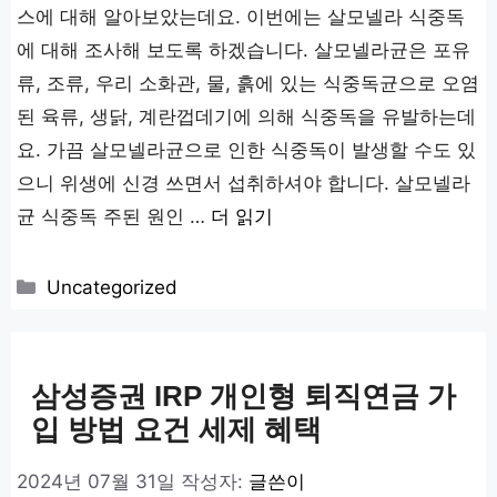
스에 대해 알아보았는데요. 이번에는 살모넬라 식중독
에 대해 조사해 보도록 하겠습니다. 살모넬라균은 포유
류, 조류, 우리 소화관, 물, 흙에 있는 식중독균으로 오염
된 육류, 생닭, 계란껍데기에 의해 식중독을 유발하는데
요. 가끔 살모넬라균으로 인한 식중독이 발생할 수도 있
으니 위생에 신경 쓰면서 섭취하셔야 합니다. 살모넬라
균 식중독 주된 원인 …
더 읽기
카
Uncategorized
테
고
리
삼성증권 IRP 개인형 퇴직연금 가
입 방법 요건 세제 혜택
2024년 07월 31일
작성자:
글쓴이