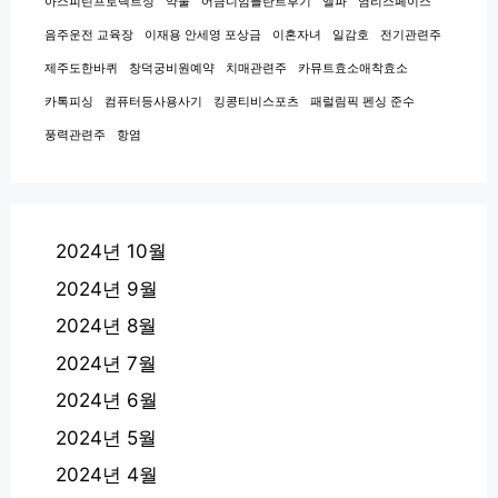
아스피린프로텍트정
약물
어금니임플란트후기
엘파
염리스페이스
음주운전 교육장
이재용 안세영 포상금
이혼자녀
일감호
전기관련주
제주도한바퀴
창덕궁비원예약
치매관련주
카뮤트효소애착효소
카톡피싱
컴퓨터등사용사기
킹콩티비스포츠
패럴림픽 펜싱 준수
풍력관련주
항염
2024년 10월
2024년 9월
2024년 8월
2024년 7월
2024년 6월
2024년 5월
2024년 4월