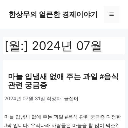
컨
텐
한상무의 얼큰한 경제이야기
메
츠
로
뉴
건
너
[월:]
2024년 07월
뛰
기
마늘 입냄새 없애 주는 과일 #음식
관련 궁금증
2024년 07월 31일
작성자:
글쓴이
마늘 입냄새 없애 주는 과일 #음식 관련 궁금증 다정한
J팍 입니다. 우리나라 사람들은 마늘을 참 많이 먹죠?