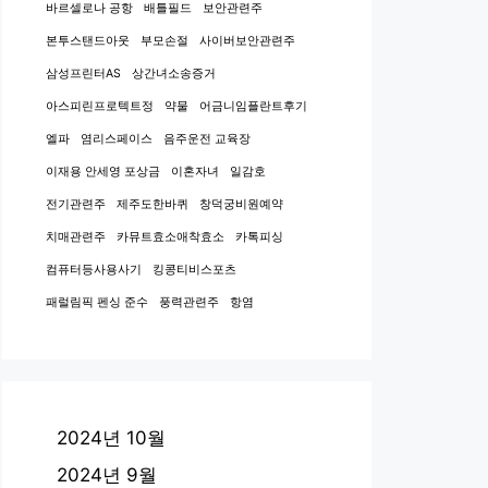
바르셀로나 공항
배틀필드
보안관련주
본투스탠드아웃
부모손절
사이버보안관련주
삼성프린터AS
상간녀소송증거
아스피린프로텍트정
약물
어금니임플란트후기
엘파
염리스페이스
음주운전 교육장
이재용 안세영 포상금
이혼자녀
일감호
전기관련주
제주도한바퀴
창덕궁비원예약
치매관련주
카뮤트효소애착효소
카톡피싱
컴퓨터등사용사기
킹콩티비스포츠
패럴림픽 펜싱 준수
풍력관련주
항염
2024년 10월
2024년 9월