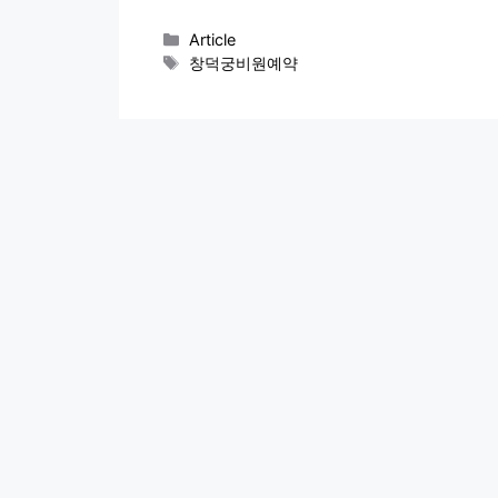
카
Article
테
태
창덕궁비원예약
고
그
리