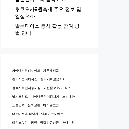
후쿠오카9월축제 주요 정보 및
일정 소개
발룬티어스 봉사 활동 참여 방
법 안내
AI이미지생성사이트
가온캐피탈
갤럭시모니터사진
갤럭시자료옮기기
갤럭시화면자동꺼짐
나는솔로 22기 숙소
낚시포인트
네이버금칙어검사기
노년내과
노블안과
놀다보홀
다이슨고장
더현대서울 식당가
딥페이크사이트
리턴즈fc선수명단
막걸리유산균
바다수영