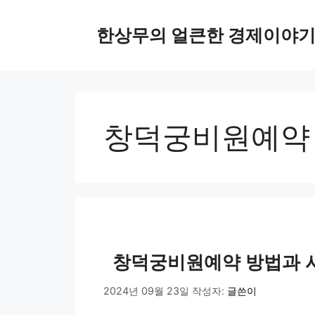
컨
텐
한상무의 얼큰한 경제이야
츠
로
건
너
뛰
창덕궁비원예약
기
창덕궁비원예약 방법과 
2024년 09월 23일
작성자:
글쓴이