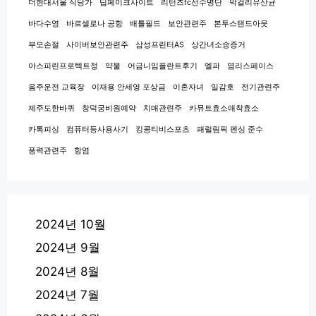
더현대서울 식당가
딥페이크사이트
리턴즈fc선수명단
막걸리유산균
바다수영
바르셀로나 공항
배틀필드
보안관련주
본투스탠드아웃
부모손절
사이버보안관련주
삼성프린터AS
상간녀소송증거
아스피린프로텍트정
약물
어금니임플란트후기
엘파
염리스페이스
음주운전 교육장
이재용 안세영 포상금
이혼자녀
일감호
전기관련주
제주도한바퀴
창덕궁비원예약
치매관련주
카뮤트효소애착효소
카톡피싱
컴퓨터등사용사기
킹콩티비스포츠
패럴림픽 펜싱 준수
풍력관련주
항염
2024년 10월
2024년 9월
2024년 8월
2024년 7월