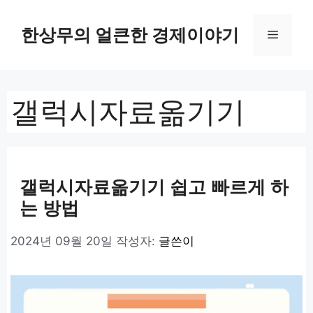
컨
텐
한상무의 얼큰한 경제이야기
메
츠
로
뉴
건
너
갤럭시자료옮기기
뛰
기
갤럭시자료옮기기 쉽고 빠르게 하
는 방법
2024년 09월 20일
작성자:
글쓴이