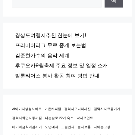
색
경상도여행지추천 한눈에 보기!
프리미어리그 무료 중계 보는법
김준한가수의 음악 세계
후쿠오카9월축제 주요 정보 및 일정 소개
발룬티어스 봉사 활동 참여 방법 안내
AI이미지생성사이트
가온캐피탈
갤럭시모니터사진
갤럭시자료옮기기
갤럭시화면자동꺼짐
나는솔로 22기 숙소
낚시포인트
네이버금칙어검사기
노년내과
노블안과
놀다보홀
다이슨고장