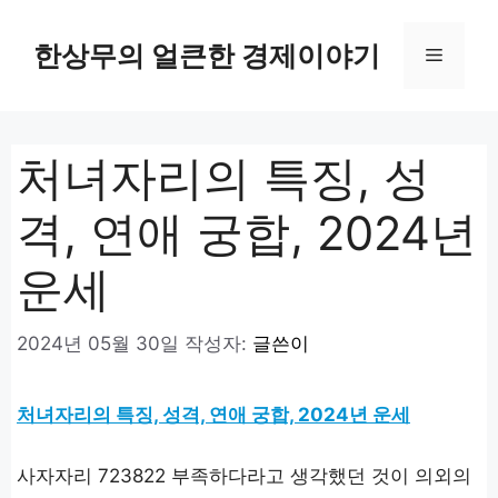
컨
텐
한상무의 얼큰한 경제이야기
메
츠
로
뉴
건
너
처녀자리의 특징, 성
뛰
기
격, 연애 궁합, 2024년
운세
2024년 05월 30일
작성자:
글쓴이
처녀자리의 특징, 성격, 연애 궁합, 2024년 운세
사자자리 723822 부족하다라고 생각했던 것이 의외의