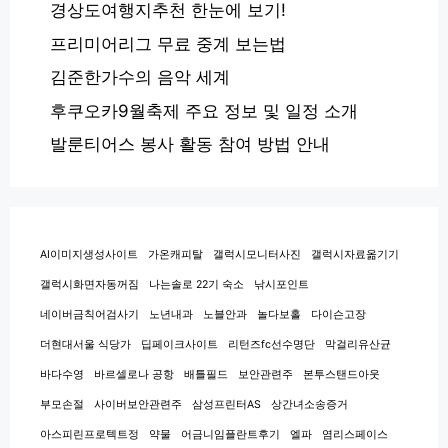
경상도여행지추천 한눈에 보기!
프리미어리그 무료 중계 보는법
김준한가수의 음악 세계
후쿠오카9월축제 주요 정보 및 일정 소개
발룬티어스 봉사 활동 참여 방법 안내
AI이미지생성사이트
가온캐피탈
갤럭시모니터사진
갤럭시자료옮기기
갤럭시화면자동꺼짐
나는솔로 22기 숙소
낚시포인트
네이버금칙어검사기
노년내과
노블안과
놀다보홀
다이슨고장
더현대서울 식당가
딥페이크사이트
리턴즈fc선수명단
막걸리유산균
바다수영
바르셀로나 공항
배틀필드
보안관련주
본투스탠드아웃
부모손절
사이버보안관련주
삼성프린터AS
상간녀소송증거
아스피린프로텍트정
약물
어금니임플란트후기
엘파
염리스페이스