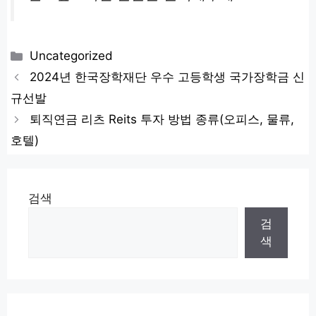
카
Uncategorized
테
2024년 한국장학재단 우수 고등학생 국가장학금 신
고
규선발
리
퇴직연금 리츠 Reits 투자 방법 종류(오피스, 물류,
호텔)
검색
검
색