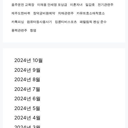
음주운전 교육장
이재용 안세영 포상금
이혼자녀
일감호
전기관련주
제주도한바퀴
창덕궁비원예약
치매관련주
카뮤트효소애착효소
카톡피싱
컴퓨터등사용사기
킹콩티비스포츠
패럴림픽 펜싱 준수
풍력관련주
항염
2024년 10월
2024년 9월
2024년 8월
2024년 7월
2024년 6월
2024년 5월
2024년 4월
2024년 3월