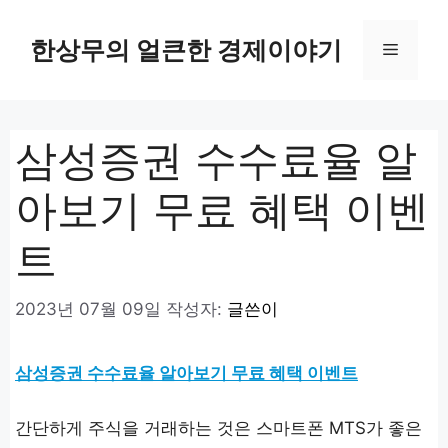
컨
텐
한상무의 얼큰한 경제이야기
메
츠
로
뉴
건
너
삼성증권 수수료율 알
뛰
기
아보기 무료 혜택 이벤
트
2023년 07월 09일
작성자:
글쓴이
삼성증권 수수료율 알아보기 무료 혜택 이벤트
간단하게 주식을 거래하는 것은 스마트폰 MTS가 좋은