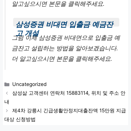
알고싶으시면 본문을 클릭해주세요.
삼성증권 비대면 입출금 예금잔
고 개설
그럼 이제 삼성증권 비대면으로 입출금 예
금잔고 설립하는 방법을 알아보겠습니다.
더 알고싶으시면 본문을 클릭해주세요.
카
Uncategorized
테
삼성삶 고객센터 연락처 15883114, 위치 및 주소 안
고
내
리
제4차 강릉시 긴급생활안정지대출잔액 15만원 지급
대상 신청방법