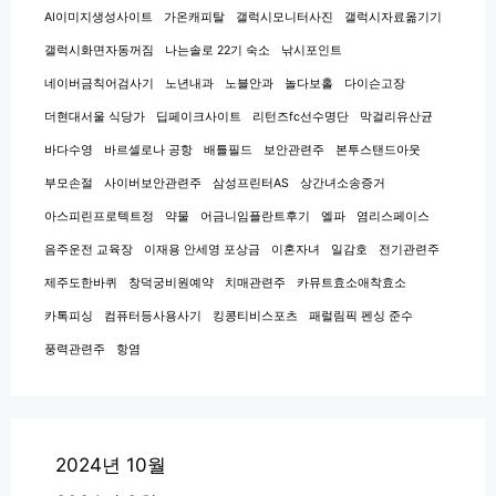
AI이미지생성사이트
가온캐피탈
갤럭시모니터사진
갤럭시자료옮기기
갤럭시화면자동꺼짐
나는솔로 22기 숙소
낚시포인트
네이버금칙어검사기
노년내과
노블안과
놀다보홀
다이슨고장
더현대서울 식당가
딥페이크사이트
리턴즈fc선수명단
막걸리유산균
바다수영
바르셀로나 공항
배틀필드
보안관련주
본투스탠드아웃
부모손절
사이버보안관련주
삼성프린터AS
상간녀소송증거
아스피린프로텍트정
약물
어금니임플란트후기
엘파
염리스페이스
음주운전 교육장
이재용 안세영 포상금
이혼자녀
일감호
전기관련주
제주도한바퀴
창덕궁비원예약
치매관련주
카뮤트효소애착효소
카톡피싱
컴퓨터등사용사기
킹콩티비스포츠
패럴림픽 펜싱 준수
풍력관련주
항염
2024년 10월