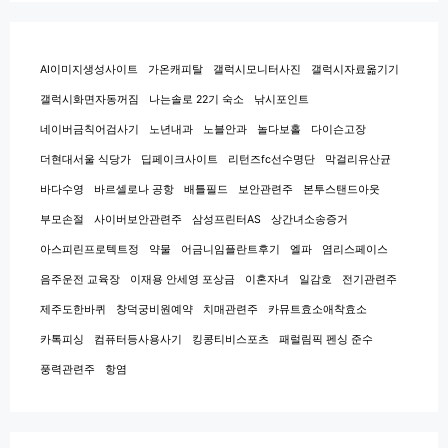
AI이미지생성사이트
가온캐피탈
갤럭시모니터사진
갤럭시자료옮기기
갤럭시화면자동꺼짐
나는솔로 22기 숙소
낚시포인트
네이버금칙어검사기
노년내과
노블안과
놀다보홀
다이슨고장
더현대서울 식당가
딥페이크사이트
리턴즈fc선수명단
막걸리유산균
바다수영
바르셀로나 공항
배틀필드
보안관련주
본투스탠드아웃
부모손절
사이버보안관련주
삼성프린터AS
상간녀소송증거
아스피린프로텍트정
약물
어금니임플란트후기
엘파
염리스페이스
음주운전 교육장
이재용 안세영 포상금
이혼자녀
일감호
전기관련주
제주도한바퀴
창덕궁비원예약
치매관련주
카뮤트효소애착효소
카톡피싱
컴퓨터등사용사기
킹콩티비스포츠
패럴림픽 펜싱 준수
풍력관련주
항염