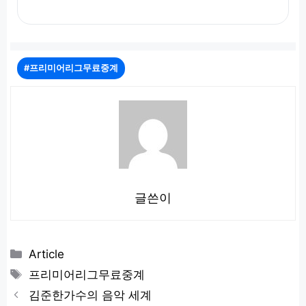
#프리미어리그무료중계
글쓴이
카
Article
테
태
프리미어리그무료중계
고
그
김준한가수의 음악 세계
리