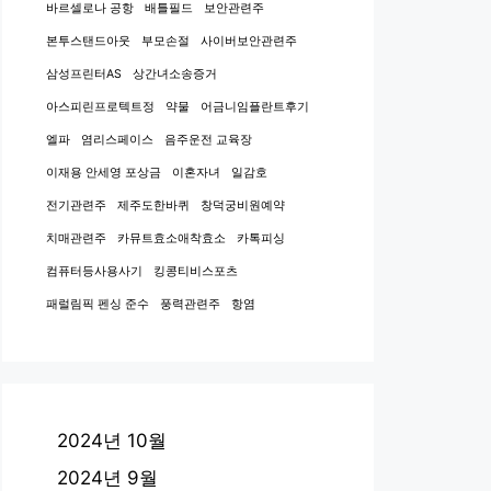
바르셀로나 공항
배틀필드
보안관련주
본투스탠드아웃
부모손절
사이버보안관련주
삼성프린터AS
상간녀소송증거
아스피린프로텍트정
약물
어금니임플란트후기
엘파
염리스페이스
음주운전 교육장
이재용 안세영 포상금
이혼자녀
일감호
전기관련주
제주도한바퀴
창덕궁비원예약
치매관련주
카뮤트효소애착효소
카톡피싱
컴퓨터등사용사기
킹콩티비스포츠
패럴림픽 펜싱 준수
풍력관련주
항염
2024년 10월
2024년 9월