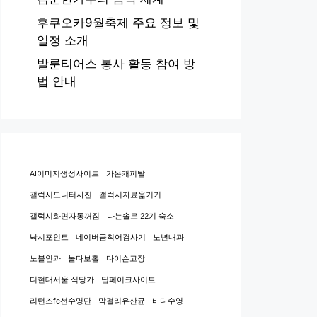
후쿠오카9월축제 주요 정보 및
일정 소개
발룬티어스 봉사 활동 참여 방
법 안내
AI이미지생성사이트
가온캐피탈
갤럭시모니터사진
갤럭시자료옮기기
갤럭시화면자동꺼짐
나는솔로 22기 숙소
낚시포인트
네이버금칙어검사기
노년내과
노블안과
놀다보홀
다이슨고장
더현대서울 식당가
딥페이크사이트
리턴즈fc선수명단
막걸리유산균
바다수영