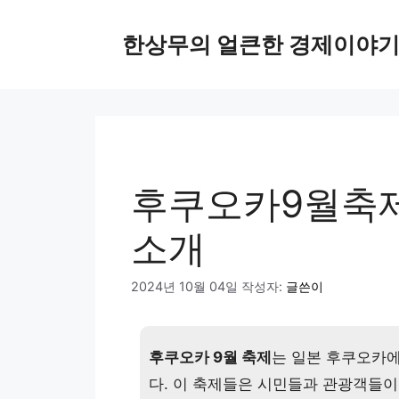
컨
텐
한상무의 얼큰한 경제이야
츠
로
건
너
뛰
기
후쿠오카9월축제
소개
2024년 10월 04일
작성자:
글쓴이
후쿠오카 9월 축제
는 일본 후쿠오카에
다. 이 축제들은 시민들과 관광객들이