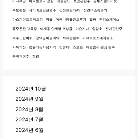
바다수영
바르셀로나 공항
배틀필드
보안관련주
본투스탠드아웃
부모손절
사이버보안관련주
삼성프린터AS
상간녀소송증거
아스피린프로텍트정
약물
어금니임플란트후기
엘파
염리스페이스
음주운전 교육장
이재용 안세영 포상금
이혼자녀
일감호
전기관련주
제주도한바퀴
창덕궁비원예약
치매관련주
카뮤트효소애착효소
카톡피싱
컴퓨터등사용사기
킹콩티비스포츠
패럴림픽 펜싱 준수
풍력관련주
항염
2024년 10월
2024년 9월
2024년 8월
2024년 7월
2024년 6월