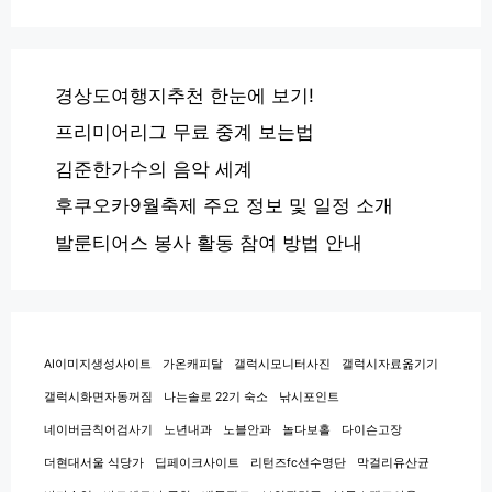
경상도여행지추천 한눈에 보기!
프리미어리그 무료 중계 보는법
김준한가수의 음악 세계
후쿠오카9월축제 주요 정보 및 일정 소개
발룬티어스 봉사 활동 참여 방법 안내
AI이미지생성사이트
가온캐피탈
갤럭시모니터사진
갤럭시자료옮기기
갤럭시화면자동꺼짐
나는솔로 22기 숙소
낚시포인트
네이버금칙어검사기
노년내과
노블안과
놀다보홀
다이슨고장
더현대서울 식당가
딥페이크사이트
리턴즈fc선수명단
막걸리유산균