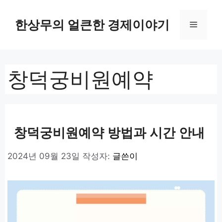
컨
텐
한상무의 얼큰한 경제이야기
메
츠
로
뉴
건
너
창덕궁비원예약
뛰
기
창덕궁비원예약 방법과 시간 안내
2024년 09월 23일
작성자:
글쓴이