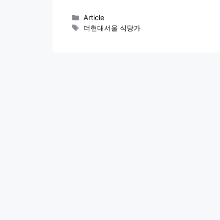
카
Article
테
태
더현대서울 식당가
고
그
리