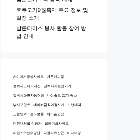
후쿠오카9월축제 주요 정보 및
일정 소개
발룬티어스 봉사 활동 참여 방
법 안내
AI이미지생성사이트
가온캐피탈
갤럭시모니터사진
갤럭시자료옮기기
갤럭시화면자동꺼짐
나는솔로 22기 숙소
낚시포인트
네이버금칙어검사기
노년내과
노블안과
놀다보홀
다이슨고장
더현대서울 식당가
딥페이크사이트
리턴즈fc선수명단
막걸리유산균
바다수영