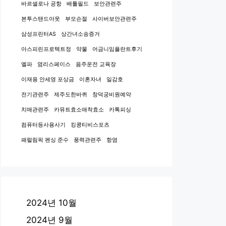
바르셀로나 공항
배틀필드
보안관련주
본투스탠드아웃
부모손절
사이버보안관련주
삼성프린터AS
상간녀소송증거
아스피린프로텍트정
약물
어금니임플란트후기
엘파
염리스페이스
음주운전 교육장
이재용 안세영 포상금
이혼자녀
일감호
전기관련주
제주도한바퀴
창덕궁비원예약
치매관련주
카뮤트효소애착효소
카톡피싱
컴퓨터등사용사기
킹콩티비스포츠
패럴림픽 펜싱 준수
풍력관련주
항염
2024년 10월
2024년 9월