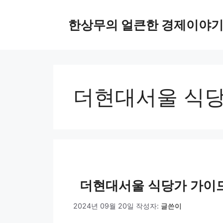
컨
텐
한상무의 얼큰한 경제이야
츠
로
건
너
뛰
더현대서울 식
기
더현대서울 식당가 가이
2024년 09월 20일
작성자:
글쓴이