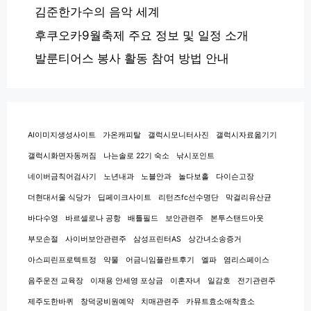
김준한가수의 음악 세계
후쿠오카9월축제 주요 정보 및 일정 소개
발룬티어스 봉사 활동 참여 방법 안내
AI이미지생성사이트
가온캐피탈
갤럭시모니터사진
갤럭시자료옮기기
갤럭시화면자동꺼짐
나는솔로 22기 숙소
낚시포인트
네이버금칙어검사기
노년내과
노블안과
놀다보홀
다이슨고장
더현대서울 식당가
딥페이크사이트
리턴즈fc선수명단
막걸리유산균
바다수영
바르셀로나 공항
배틀필드
보안관련주
본투스탠드아웃
부모손절
사이버보안관련주
삼성프린터AS
상간녀소송증거
아스피린프로텍트정
약물
어금니임플란트후기
엘파
염리스페이스
음주운전 교육장
이재용 안세영 포상금
이혼자녀
일감호
전기관련주
제주도한바퀴
창덕궁비원예약
치매관련주
카뮤트효소애착효소