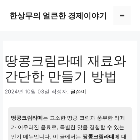
컨
텐
한상무의 얼큰한 경제이야기
메
츠
로
뉴
건
너
뛰
땅콩크림라떼 재료와
기
간단한 만들기 방법
2024년 10월 03일
작성자:
글쓴이
땅콩크림라떼
는 고소한 땅콩 크림과 풍부한 라떼
가 어우러진 음료로, 특별한 맛을 경험할 수 있는
인기 메뉴입니다. 이 글에서는
땅콩크림라떼
에 대