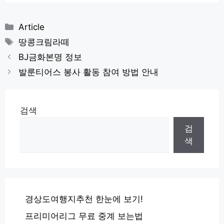
카
Article
테
태
땅콩크림라떼
고
그
BJ금화본명 정보
리
발룬티어스 봉사 활동 참여 방법 안내
검색
검
색
경상도여행지추천 한눈에 보기!
프리미어리그 무료 중계 보는법